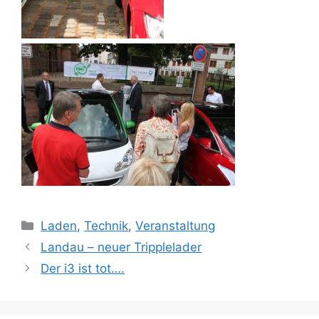
Kategorien
Laden
,
Technik
,
Veranstaltung
Landau – neuer Tripplelader
Der i3 ist tot….